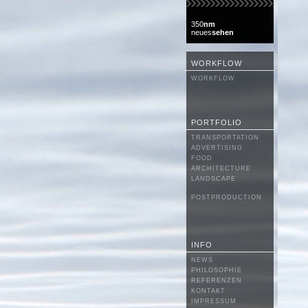
350
nm
neues
sehen
WORKFLOW
WORKFLOW
PORTFOLIO
TRANSPORTATION
ADVERTISING
FOOD
ARCHITECTURE
LANDSCAPE
POSTPRODUCTION
INFO
NEWS
PHILOSOPHIE
REFERENZEN
KONTAKT
IMPRESSUM