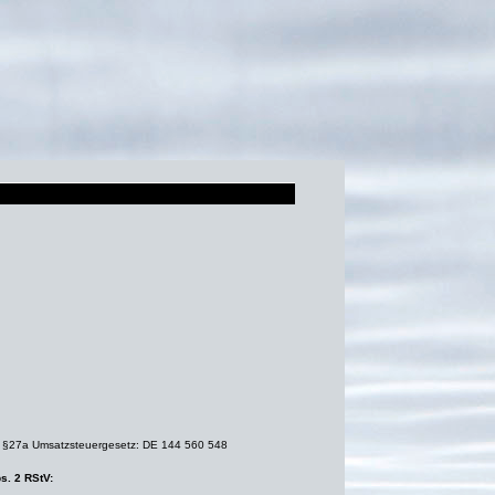
ß §27a Umsatzsteuergesetz: DE 144 560 548
s. 2 RStV: