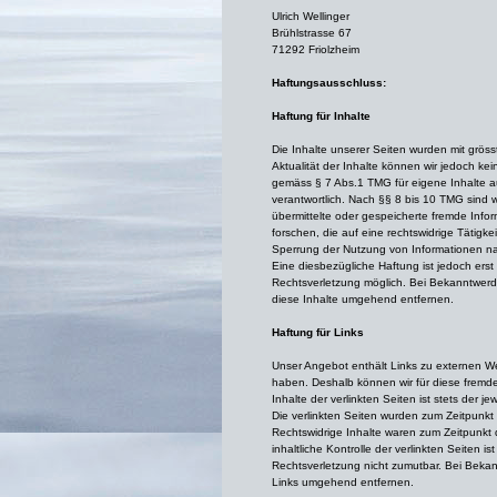
Ulrich Wellinger
Brühlstrasse 67
71292 Friolzheim
Haftungsausschluss:
Haftung für Inhalte
Die Inhalte unserer Seiten wurden mit grösster
Aktualität der Inhalte können wir jedoch ke
gemäss § 7 Abs.1 TMG für eigene Inhalte 
verantwortlich. Nach §§ 8 bis 10 TMG sind wi
übermittelte oder gespeicherte fremde In
forschen, die auf eine rechtswidrige Tätigke
Sperrung der Nutzung von Informationen na
Eine diesbezügliche Haftung ist jedoch ers
Rechtsverletzung möglich. Bei Bekanntwer
diese Inhalte umgehend entfernen.
Haftung für Links
Unser Angebot enthält Links zu externen Web
haben. Deshalb können wir für diese fremd
Inhalte der verlinkten Seiten ist stets der je
Die verlinkten Seiten wurden zum Zeitpunkt
Rechtswidrige Inhalte waren zum Zeitpunkt 
inhaltliche Kontrolle der verlinkten Seiten 
Rechtsverletzung nicht zumutbar. Bei Beka
Links umgehend entfernen.