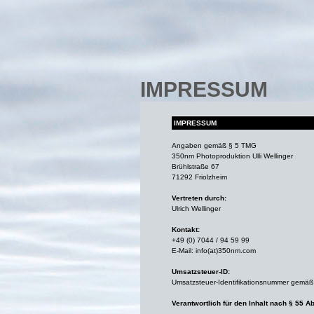
IMPRESSUM
IMPRESSUM
Angaben gemäß § 5 TMG
350nm Photoproduktion Ulli Wellinger
Brühlstraße 67
71292 Friolzheim
Vertreten durch:
Ulrich Wellinger
Kontakt:
+49 (0) 7044 / 94 59 99
E-Mail: info(at)350nm.com
Umsatzsteuer-ID:
Umsatzsteuer-Identifikationsnummer gemä
Verantwortlich für den Inhalt nach § 55 Ab