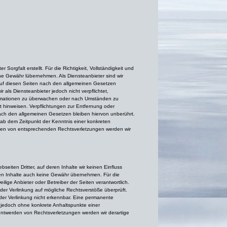
 Sorgfalt erstellt. Für die Richtigkeit, Vollständigkeit und
ine Gewähr lübernehmen. Als Diensteanbieter sind wir
auf diesen Seiten nach den allgemeinen Gesetzen
r als Diensteanbieter jedoch nicht verpflichtet,
formationen zu überwachen oder nach Umständen zu
it hinweisen. Verpflichtungen zur Entfernung oder
ch den allgemeinen Gesetzen bleiben hiervon unberührt.
t ab dem Zeitpunkt der Kenntnis einer konkreten
den von entsprechenden Rechtsverletzungen werden wir
seiten Dritter, auf deren Inhalte wir keinen Einfluss
en Inhalte auch keine Gewähr übernehmen. Für die
weilige Anbieter oder Betreiber der Seiten verantwortlich.
 der Verlinkung auf mögliche Rechtsverstöße überprüft.
der Verlinkung nicht erkennbar. Eine permanente
ist jedoch ohne konkrete Anhaltspunkte einer
nntwerden von Rechtsverletzungen werden wir derartige